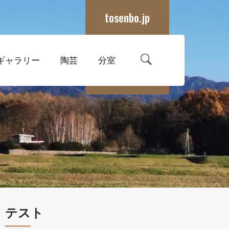
tosenbo.jp
ギャラリー
陶芸
分室
テスト